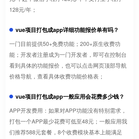
128元/年；
vue项目打包成app详细功能报价单有吗？
一门目前提供50+免费功能；200+原生收费功
能；开发者注册成为一门开发者，即可在控制台
看到具体的功能报价，也可以点击网页顶部导航
价格导航，查看具体收费功能价格表；
vue项目打包成app一般应用会花费多少钱？
APP开发费用：如果对APP功能没有特别需求，
打包一个APP最少花费可低至48元；一般应用我
们推荐588元套餐，8个收费模块基本上能满足