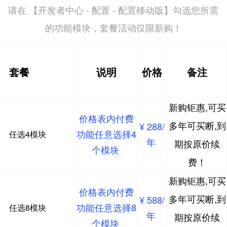
开发者中心 - 配置 - 配置移动版
请在 【
】勾选您所需
的功能模块，套餐活动仅限新购！
套餐
说明
价格
备注
新购钜惠,可买
价格表内付费
多年可买断,到
¥ 288/
功能任意选择4
任选4模块
年
期按原价续
个模块
费！
新购钜惠,可买
价格表内付费
多年可买断,到
¥ 588/
功能任意选择8
任选8模块
年
期按原价续
个模块