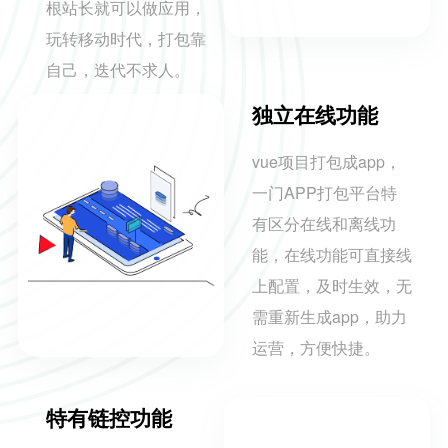
根站长就可以做应用，
玩转移动时代，打包靠
自己，迭代不求人。
独立在线功能
vue项目打包成app，
一门APP打包平台特
有区分在线和离线功
能，在线功能可直接线
上配置，及时生效，无
需重新生成app，助力
运营，方便快捷。
特有链控功能