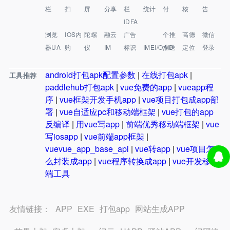
栏
扫
屏
分享
栏
统计
付
核
告
IDFA
浏览
IOS内
陀螺
融云
广告
个推
高德
微信
器UA
购
仪
IM
标识
IMEI/OAID
推送
定位
登录
android打包apk配置参数
|
在线打包apk
|
工具推荐
paddlehub打包apk
|
vue免费的app
|
vueapp程
序
|
vue框架开发手机app
|
vue项目打包成app部
署
|
vue自适应pc和移动端框架
|
vue打包的app
反编译
|
用vue写app
|
前端优秀移动端框架
|
vue
写iosapp
|
vue前端app框架
|
vuevue_app_base_api
|
vue转app
|
vue项目怎
么封装成app
|
vue程序转换成app
|
vue开发移动
端工具
友情链接：
APP
EXE
打包app
网站生成APP