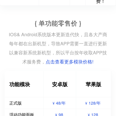
费！
{ 单功能零售价 }
IOS& Android系统版本更新迭代快，且各大产商
每年都在出新机型，导致APP需要一直进行更新
以兼容新系统新机型，所以平台按年收取APP技
点击查看更多模块价格!
术服务费，
功能模块
安卓版
苹果版
正式版
48/年
128/年
¥
¥
浮动功能面板
98
128
¥
¥