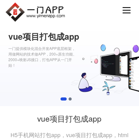
vue项目打包成app
一门提供模块化混合开发APP底层框架，
用做网站的技术做APP，200+原生功能、
2000+映射JS接口，打包APP从一门开
始！
1
2
vue项目打包成app
H5手机网站打包app，vue项目打包成app，html