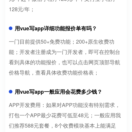
128元/年；
用vue写app详细功能报价单有吗？
一门目前提供50+免费功能；200+原生收费功
能；开发者注册成为一门开发者，即可在控制台
看到具体的功能报价，也可以点击网页顶部导航
价格导航，查看具体收费功能价格表；
用vue写app一般应用会花费多少钱？
APP开发费用：如果对APP功能没有特别需求，
打包一个APP最少花费可低至48元；一般应用我
们推荐588元套餐，8个收费模块基本上能满足