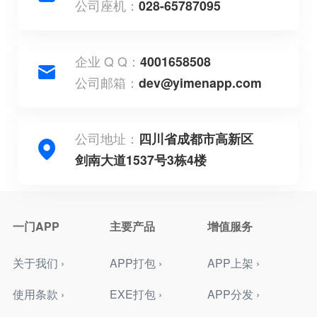
公司座机：
028-65787095
企业 Q Q：
4001658508
公司邮箱：
dev@yimenapp.com
公司地址：
四川省成都市高新区
剑南大道1537号3栋4楼
一门APP
主要产品
增值服务
关于我们 ›
APP打包 ›
APP上架 ›
使用条款 ›
EXE打包 ›
APP分发 ›