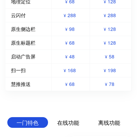
地理定位
68
128
¥
¥
云闪付
288
288
¥
¥
原生侧边栏
98
128
¥
¥
原生标题栏
68
128
¥
¥
启动广告屏
48
58
¥
¥
扫一扫
168
198
¥
¥
慧推推送
68
78
¥
¥
一门特色
在线功能
离线功能