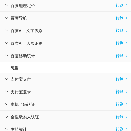
转到
百度地理定位


转到
百度导航


转到
百度AI - 文字识别


转到
百度AI - 人脸识别


转到
百度移动统计


阿里
转到
支付宝支付


转到
支付宝登录


转到
本机号码认证


转到
金融级实人认证


转到
友盟统计

