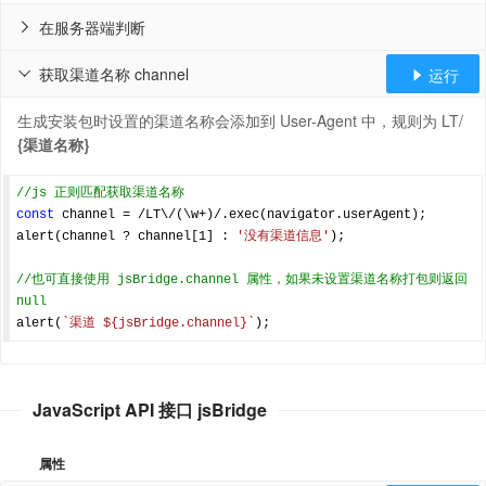
在服务器端判断

获取渠道名称 channel
运行


生成安装包时设置的渠道名称会添加到 User-Agent 中，规则为 LT/
{渠道名称}
//js 正则匹配获取渠道名称
const
 channel = 
/LT\/(\w+)/
.exec(navigator.userAgent);

alert(channel ? channel[
1
] : 
'没有渠道信息'
);

//也可直接使用 jsBridge.channel 属性，如果未设置渠道名称打包则返回 
null
alert(
`渠道 
${jsBridge.channel}
`
JavaScript API 接口 jsBridge
属性