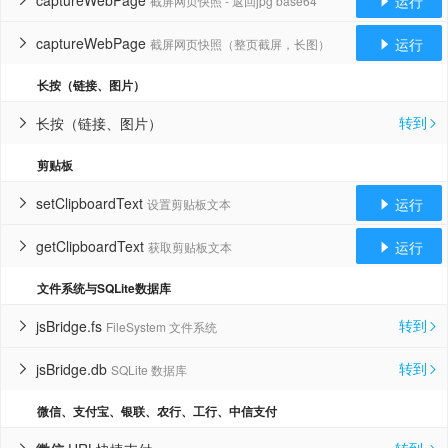
captureWebPage
运行
截屏网页快照 - 返回jpg base64


captureWebPage
运行
截屏网页快照（整页截屏，长图）


长按（链接、图片）
转到
长按（链接、图片）


剪贴板
setClipboardText
运行
设置剪贴板文本


getClipboardText
运行
获取剪贴板文本


文件系统与SQLite数据库
转到
jsBridge.fs
FileSystem 文件系统


转到
jsBridge.db
SQLite 数据库


微信、支付宝、银联、农行、工行、中信支付