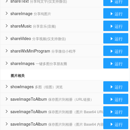
shareText
运行
分享纯文字(仅支持微信)


shareImage
运行
分享纯图片


shareMusic
运行
分享音乐(音频)


shareVideo
运行
分享视频(仅支持微信)


shareWxMiniProgram
运行
分享微信小程序


shareImages
运行
一键多图分享朋友圈


图片相关
showImages
运行
多图（组图）浏览


saveImageToAlbum
运行
保存图片到相册（URL链接）


saveImageToAlbum
运行
保存图片到相册（图片 Base64 URL）


saveImageToAlbum
运行
保存图片到相册（图片 Base64 内容）

