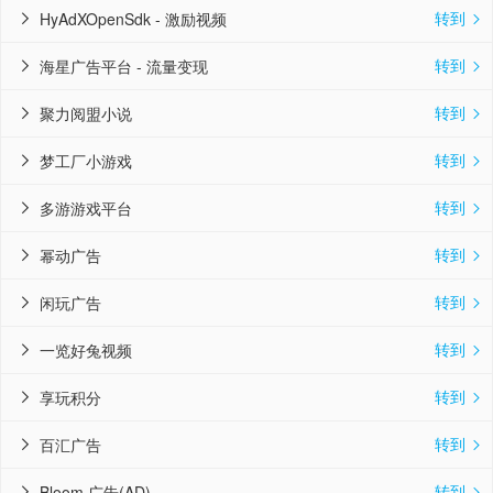
转到
HyAdXOpenSdk - 激励视频


转到
海星广告平台 - 流量变现


转到
聚力阅盟小说


转到
梦工厂小游戏


转到
多游游戏平台


转到
幂动广告


转到
闲玩广告


转到
一览好兔视频


转到
享玩积分


转到
百汇广告


转到
Bloom 广告(AD)

