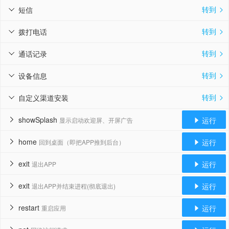
转到
短信


转到
拨打电话


转到
通话记录


转到
设备信息


转到
自定义渠道安装


showSplash
运行
显示启动欢迎屏、开屏广告


home
运行
回到桌面（即把APP推到后台）


exit
运行
退出APP


exit
运行
退出APP并结束进程(彻底退出)


restart
运行
重启应用

