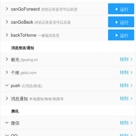
canGoForward
运行
浏览记录是否可以前进


canGoBack
运行
浏览记录是否可以后退


backToHome
运行
一键返回首页


消息推送/通知
转到
极光
jiguang.cn


转到
个推
getui.com


转到
push
云消息(推送)


转到
消息通知
本地通知/角标/权限等


腾讯
转到
微信


转到
QQ

