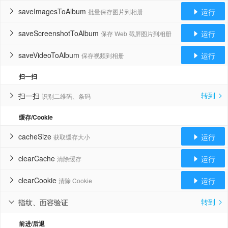
saveImagesToAlbum
运行
批量保存图片到相册


saveScreenshotToAlbum
运行
保存 Web 截屏图片到相册


saveVideoToAlbum
运行
保存视频到相册


扫一扫
转到
扫一扫
识别二维码、条码


缓存/Cookie
cacheSize
运行
获取缓存大小


clearCache
运行
清除缓存


clearCookie
运行
清除 Cookie


转到
指纹、面容验证


前进/后退