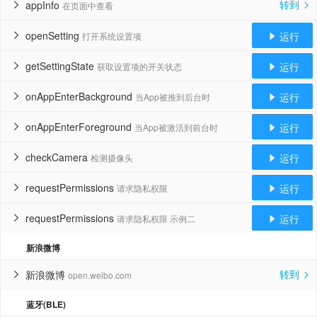
转到
appInfo
在页面中查看


openSetting
运行
打开系统设置项


getSettingState
运行
获取设置项的开关状态


onAppEnterBackground
运行
当App被推到后台时


onAppEnterForeground
运行
当App被激活到前台时


checkCamera
运行
检测摄像头


requestPermissions
运行
请求隐私权限


requestPermissions
运行
请求隐私权限 示例二


新浪微博
转到
新浪微博
open.weibo.com


蓝牙(BLE)