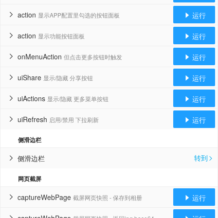
action
运行
显示APP配置里勾选的按钮面板


action
运行
显示功能按钮面板


onMenuAction
运行
但点击更多按钮时触发


uiShare
运行
显示/隐藏 分享按钮


uiActions
运行
显示/隐藏 更多菜单按钮


uiRefresh
运行
启用/禁用 下拉刷新


侧滑边栏
转到
侧滑边栏


网页截屏
captureWebPage
运行
截屏网页快照 - 保存到相册

