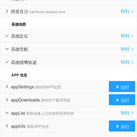
转到
阿里百川
baichuan.taobao.com


高德地图
转到
高德定位


转到
高德导航


转到
高德猎鹰轨迹


APP 信息
appSettings
运行
跳转到APP设置


appDownloads
运行
跳转到下载管理器


转到
appList
获取设备上已安装的应用列表


appInfo
运行
获取APP信息

