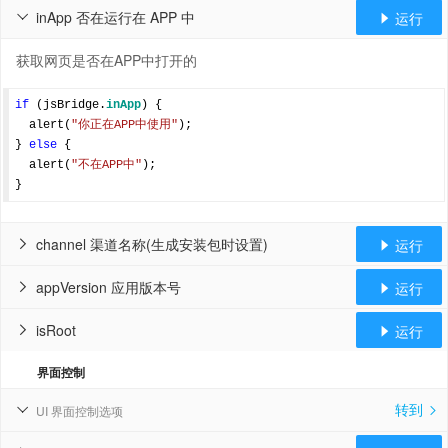
inApp 否在运行在 APP 中
运行


获取网页是否在APP中打开的
if
 (jsBridge.
inApp
) {

  alert(
"你正在APP中使用"
);

} 
else
 {    

  alert(
"不在APP中"
);

channel 渠道名称(生成安装包时设置)
运行


appVersion 应用版本号
运行


isRoot
运行


界面控制
转到
UI 界面控制选项

