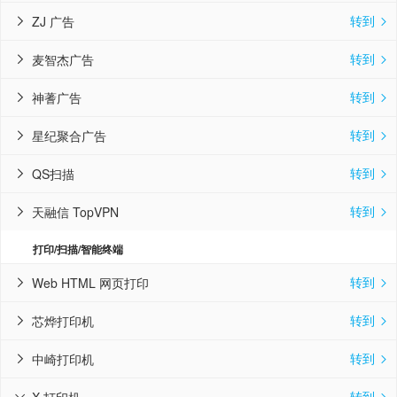
转到
ZJ 广告


转到
麦智杰广告


转到
神蓍广告


转到
星纪聚合广告


转到
QS扫描


转到
天融信 TopVPN


打印/扫描/智能终端
转到
Web HTML 网页打印


转到
芯烨打印机


转到
中崎打印机


转到