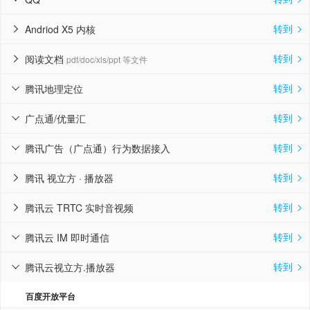
转到
Andriod X5 内核


转到
阅读文档
pdf/doc/xls/ppt 等文件


转到
腾讯地理定位


转到
广点通/优量汇


转到
腾讯广告（广点通）行为数据接入


转到
腾讯 视立方 · 播放器


转到
腾讯云 TRTC 实时音视频


转到
腾讯云 IM 即时通信


转到
腾讯云视立方.播放器


百度开放平台