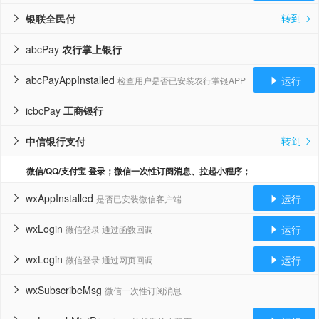
转到
银联全民付


abcPay
农行掌上银行

abcPayAppInstalled
运行
检查用户是否已安装农行掌银APP


icbcPay
工商银行

转到
中信银行支付


微信/QQ/支付宝 登录；微信一次性订阅消息、拉起小程序；
wxAppInstalled
运行
是否已安装微信客户端


wxLogin
运行
微信登录 通过函数回调


wxLogin
运行
微信登录 通过网页回调


wxSubscribeMsg
微信一次性订阅消息
