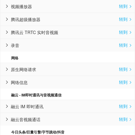
转到
视频播放器


转到
腾讯超级播放器


转到
腾讯云 TRTC 实时音视频


转到
录音


网络
转到
原生网络请求


转到
网络信息


融云 - IM即时通讯与音视频通信
转到
融云 IM 即时通讯


转到
融云音视频通话


今日头条/巨量引擎/字节跳动/抖音