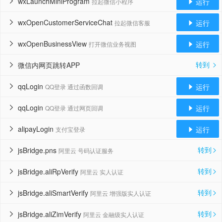
wxLaunchMiniProgram
运行
拉起微信小程序


wxOpenCustomerServiceChat
运行
拉起微信客服


wxOpenBusinessView
运行
打开微信业务视图


转到
微信内网页跳转APP


qqLogin
运行
QQ登录 通过函数回调


qqLogin
运行
QQ登录 通过网页回调


alipayLogin
运行
支付宝登录


转到
jsBridge.pns
阿里云 号码认证服务


转到
jsBridge.aliRpVerify
阿里云 实人认证


转到
jsBridge.aliSmartVerify
阿里云 增强版实人认证


转到
jsBridge.aliZimVerify
阿里云 金融级实人认证

