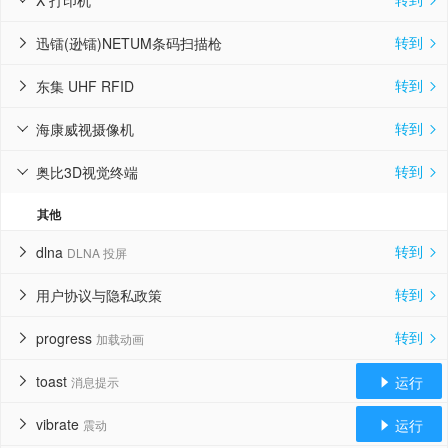
X 打印机


转到
迅镭(逊镭)NETUM条码扫描枪


转到
东集 UHF RFID


转到
海康威视摄像机


转到
奥比3D视觉终端


其他
转到
dlna
DLNA 投屏


转到
用户协议与隐私政策


转到
progress
加载动画


toast
运行
消息提示


vibrate
运行
震动

