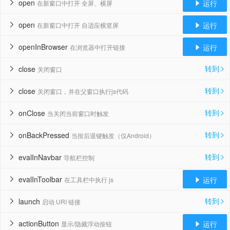
open
运行
在新窗口中打开 全屏、横屏


open
运行
在新窗口中打开 自适应横竖屏


openInBrowser
运行
在浏览器中打开链接


转到
close
关闭窗口


转到
close
关闭窗口，并在父窗口执行js代码


转到
onClose
当关闭当前窗口时触发


转到
onBackPressed
当按后退键触发（仅Android）


转到
evalInNavbar
导航栏控制


evalInToolbar
运行
在工具栏中执行 js


转到
launch
启动 URI 链接


actionButton
运行
显示/隐藏浮动按钮

