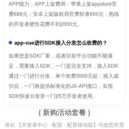
APP能力；APP上架费用：苹果上架appstore官
费688元；安卓上架版权局官费软著600元；熟练
的开发者硬性花费不到2000元。
app-vue进行SDK接入分发怎么收费的？
如果您是SDK厂家，或者目前平台功能不能满
足，需要接入SDK，一门是完全支持，接入SDK
通过一门进行分发，单个收费3500元起；接入成
功后，一门将提供标准化的JS-API接口，实现
SDK快速分发至一门25万开发者使用。
{ 新购活动套餐 }
开发者中心 - 配置 - 配置移动版
请在 【
】勾选您所需