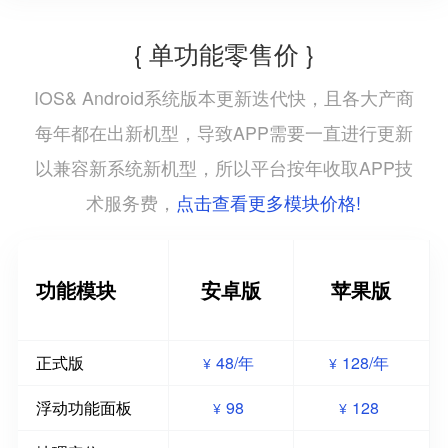
{ 单功能零售价 }
IOS& Android系统版本更新迭代快，且各大产商
每年都在出新机型，导致APP需要一直进行更新
以兼容新系统新机型，所以平台按年收取APP技
点击查看更多模块价格!
术服务费，
功能模块
安卓版
苹果版
正式版
48/年
128/年
¥
¥
浮动功能面板
98
128
¥
¥