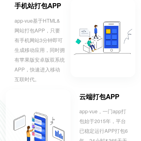
手机站打包APP
app-vue基于HTML&
网站打包APP，只要
有手机网站3分钟即可
生成移动应用，同时拥
有苹果版安卓版双系统
APP，快速进入移动
互联时代。
云端打包APP
app-vue，一门app打
包始于2015年，平台
已稳定运行APP打包6
年，24小时&365天无