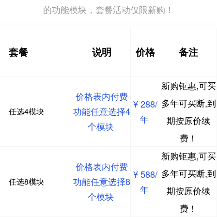
的功能模块，套餐活动仅限新购！
套餐
说明
价格
备注
新购钜惠,可买
价格表内付费
多年可买断,到
¥ 288/
功能任意选择4
任选4模块
年
期按原价续
个模块
费！
新购钜惠,可买
价格表内付费
多年可买断,到
¥ 588/
功能任意选择8
任选8模块
年
期按原价续
个模块
费！