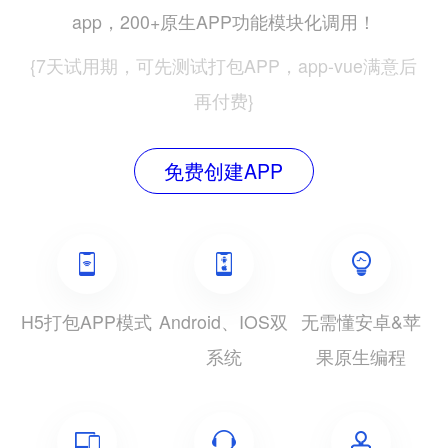
app，200+原生APP功能模块化调用！
{7天试用期，可先测试打包APP，app-vue满意后
再付费}
免费创建APP
H5打包APP模式
Android、IOS双
无需懂安卓&苹
系统
果原生编程