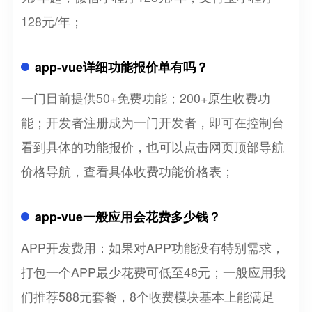
128元/年；
app-vue详细功能报价单有吗？
一门目前提供50+免费功能；200+原生收费功
能；开发者注册成为一门开发者，即可在控制台
看到具体的功能报价，也可以点击网页顶部导航
价格导航，查看具体收费功能价格表；
app-vue一般应用会花费多少钱？
APP开发费用：如果对APP功能没有特别需求，
打包一个APP最少花费可低至48元；一般应用我
们推荐588元套餐，8个收费模块基本上能满足