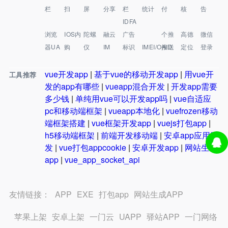
栏
扫
屏
分享
栏
统计
付
核
告
IDFA
浏览
IOS内
陀螺
融云
广告
个推
高德
微信
器UA
购
仪
IM
标识
IMEI/OAID
推送
定位
登录
vue开发app
|
基于vue的移动开发app
|
用vue开
工具推荐
发的app有哪些
|
vueapp混合开发
|
开发app需要
多少钱
|
单纯用vue可以开发app吗
|
vue自适应
pc和移动端框架
|
vueapp本地化
|
vuefrozen移动
端框架搭建
|
vue框架开发app
|
vuejs打包app
|
h5移动端框架
|
前端开发移动端
|
安卓app应用开
发
|
vue打包appcookie
|
安卓开发app
|
网站生成
app
|
vue_app_socket_api
友情链接：
APP
EXE
打包app
网站生成APP
苹果上架
安卓上架
一门云
UAPP
驿站APP
一门网络