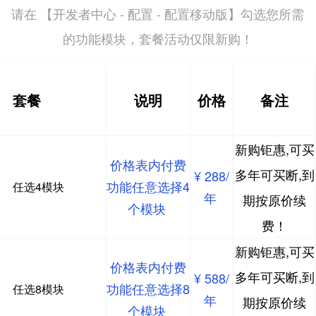
开发者中心 - 配置 - 配置移动版
请在 【
】勾选您所需
的功能模块，套餐活动仅限新购！
套餐
说明
价格
备注
新购钜惠,可买
价格表内付费
多年可买断,到
¥ 288/
功能任意选择4
任选4模块
年
期按原价续
个模块
费！
新购钜惠,可买
价格表内付费
多年可买断,到
¥ 588/
功能任意选择8
任选8模块
年
期按原价续
个模块