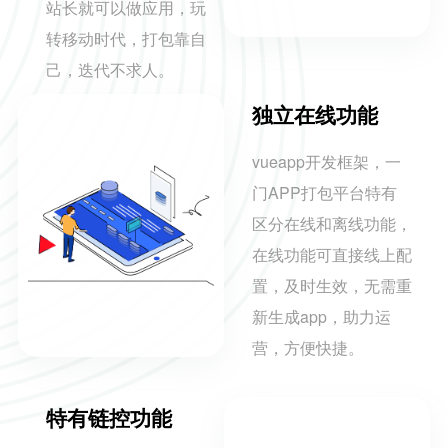
站长就可以做应用，玩
转移动时代，打包靠自
己，迭代不求人。
独立在线功能
vueapp开发框架，一
门APP打包平台特有
区分在线和离线功能，
在线功能可直接线上配
置，及时生效，无需重
新生成app，助力运
营，方便快捷。
特有链控功能