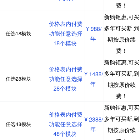
费！
新购钜惠,可买
价格表内付费
多年可买断,到
¥ 988/
功能任意选择
任选18模块
年
期按原价续
18个模块
费！
新购钜惠,可买
价格表内付费
多年可买断,到
¥ 1488/
功能任意选择
任选28模块
年
期按原价续
28个模块
费！
新购钜惠,可买
价格表内付费
多年可买断,到
¥ 2388/
功能任意选择
任选48模块
年
期按原价续
48个模块