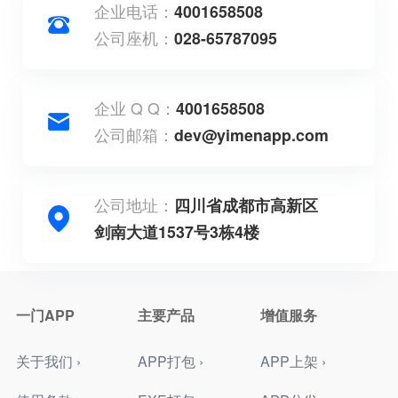
企业电话：
4001658508
公司座机：
028-65787095
企业 Q Q：
4001658508
公司邮箱：
dev@yimenapp.com
公司地址：
四川省成都市高新区
剑南大道1537号3栋4楼
一门APP
主要产品
增值服务
关于我们 ›
APP打包 ›
APP上架 ›