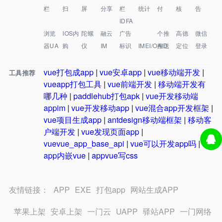
栏
扫
屏
分享
栏
统计
付
核
告
IDFA
浏览
IOS内
陀螺
融云
广告
个推
高德
微信
器UA
购
仪
IM
标识
IMEI/OAID
推送
定位
登录
vue打包成app
|
vue安卓app
|
vue移动端开发
|
工具推荐
vueapp打包工具
|
vue前端开发
|
移动端开发有
哪几种
|
paddlehub打包apk
|
vue开发移动端
appim
|
vue开发移动app
|
vue混合app开发框架
|
vue项目生成app
|
antdesign移动端框架
|
移动客
户端开发
|
vue发现页面app
|
vuevue_app_base_api
|
vue可以开发app吗
|
app内嵌vue
|
appvue写css
友情链接：
APP
EXE
打包app
网站生成APP
苹果上架
安卓上架
一门云
UAPP
驿站APP
一门网络