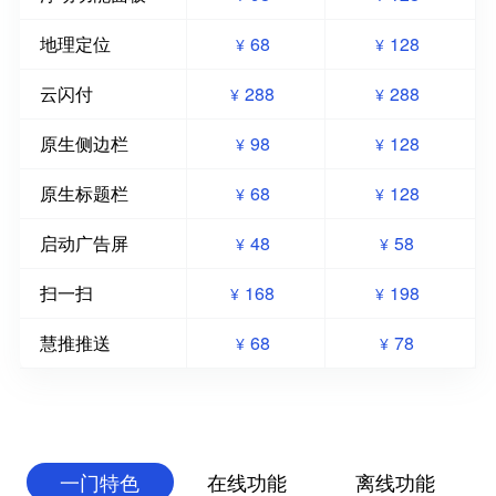
地理定位
68
128
¥
¥
云闪付
288
288
¥
¥
原生侧边栏
98
128
¥
¥
原生标题栏
68
128
¥
¥
启动广告屏
48
58
¥
¥
扫一扫
168
198
¥
¥
慧推推送
68
78
¥
¥
一门特色
在线功能
离线功能