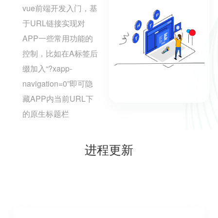
vue前端开发入门，基
于URL链接实现对
APP一些常用功能的
控制，比如在A标签后
缀加入“?xapp-
navigation=0”即可隐
藏APP内当前URL下
的原生标题栏
进程更新