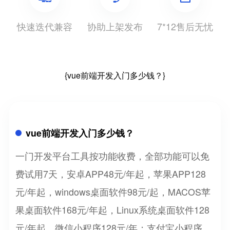
快速迭代兼容
协助上架发布
7*12售后无忧
{vue前端开发入门多少钱？}
vue前端开发入门多少钱？
一门开发平台工具按功能收费，全部功能可以免
费试用7天，安卓APP48元/年起，苹果APP128
元/年起，windows桌面软件98元/起，MACOS苹
果桌面软件168元/年起，Linux系统桌面软件128
元/年起，微信小程序128元/年；支付宝小程序