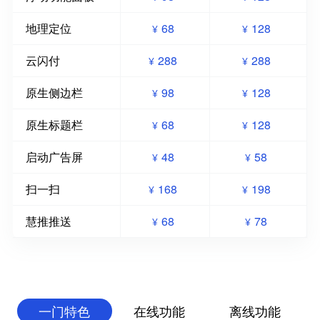
地理定位
68
128
¥
¥
云闪付
288
288
¥
¥
原生侧边栏
98
128
¥
¥
原生标题栏
68
128
¥
¥
启动广告屏
48
58
¥
¥
扫一扫
168
198
¥
¥
慧推推送
68
78
¥
¥
一门特色
在线功能
离线功能