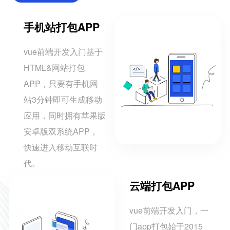
手机站打包APP
vue前端开发入门基于
HTML&网站打包
APP，只要有手机网
站3分钟即可生成移动
应用，同时拥有苹果版
安卓版双系统APP，
快速进入移动互联时
代。
云端打包APP
vue前端开发入门，一
门app打包始于2015