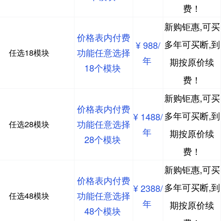
费！
新购钜惠,可买
价格表内付费
多年可买断,到
¥ 988/
功能任意选择
任选18模块
年
期按原价续
18个模块
费！
新购钜惠,可买
价格表内付费
多年可买断,到
¥ 1488/
功能任意选择
任选28模块
年
期按原价续
28个模块
费！
新购钜惠,可买
价格表内付费
多年可买断,到
¥ 2388/
功能任意选择
任选48模块
年
期按原价续
48个模块