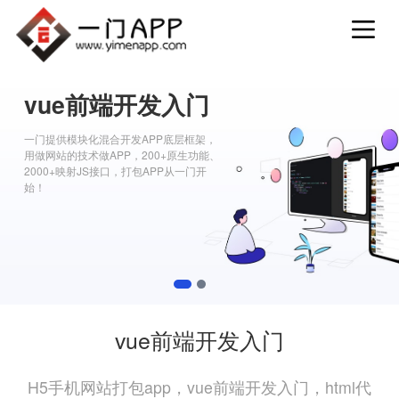
vue前端开发入门
一门提供模块化混合开发APP底层框架，
用做网站的技术做APP，200+原生功能、
2000+映射JS接口，打包APP从一门开
始！
1
2
vue前端开发入门
H5手机网站打包app，vue前端开发入门，html代