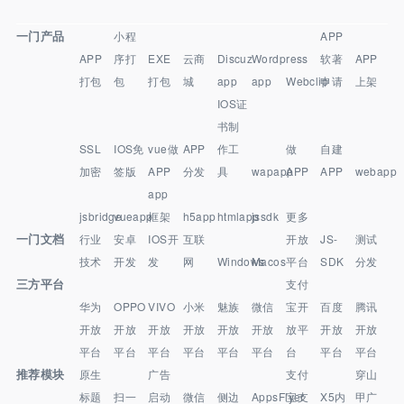
一门产品
小程
APP
APP
序打
EXE
云商
Discuz
Wordpress
软著
APP
打包
包
打包
城
app
app
Webclip
申请
上架
IOS证
书制
SSL
IOS免
vue做
APP
作工
做
自建
加密
签版
APP
分发
具
wapapp
APP
APP
webapp
app
jsbridge
vueapp
框架
h5app
htmlapp
jssdk
更多
一门文档
行业
安卓
IOS开
互联
开放
JS-
测试
技术
开发
发
网
Windows
Macos
平台
SDK
分发
三方平台
支付
华为
OPPO
VIVO
小米
魅族
微信
宝开
百度
腾讯
开放
开放
开放
开放
开放
开放
放平
开放
开放
平台
平台
平台
平台
平台
平台
台
平台
平台
推荐模块
原生
广告
支付
穿山
标题
扫一
启动
微信
侧边
AppsFlyer
宝支
X5内
甲广