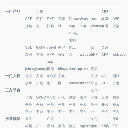
一门产品
小程
APP
APP
序打
EXE
云商
Discuz
Wordpress
软著
APP
打包
包
打包
城
app
app
Webclip
申请
上架
IOS证
书制
SSL
IOS免
vue做
APP
作工
做
自建
加密
签版
APP
分发
具
wapapp
APP
APP
webapp
app
jsbridge
vueapp
框架
h5app
htmlapp
jssdk
更多
一门文档
行业
安卓
IOS开
互联
开放
JS-
测试
技术
开发
发
网
Windows
Macos
平台
SDK
分发
三方平台
支付
华为
OPPO
VIVO
小米
魅族
微信
宝开
百度
腾讯
开放
开放
开放
开放
开放
开放
放平
开放
开放
平台
平台
平台
平台
平台
平台
台
平台
平台
推荐模块
原生
广告
支付
穿山
标题
扫一
启动
微信
侧边
AppsFlyer
宝支
X5内
甲广