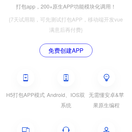
打包app，200+原生APP功能模块化调用！
{7天试用期，可先测试打包APP，移动端开发vue
满意后再付费}
免费创建APP
H5打包APP模式
Android、IOS双
无需懂安卓&苹
系统
果原生编程