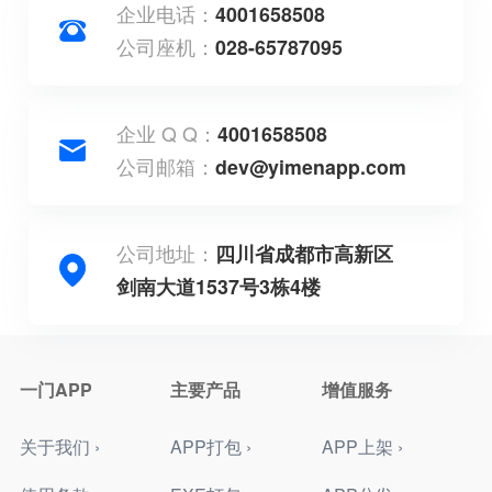
企业电话：
4001658508
公司座机：
028-65787095
企业 Q Q：
4001658508
公司邮箱：
dev@yimenapp.com
公司地址：
四川省成都市高新区
剑南大道1537号3栋4楼
一门APP
主要产品
增值服务
关于我们 ›
APP打包 ›
APP上架 ›