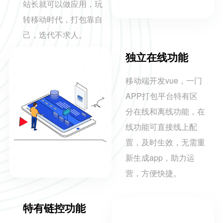
站长就可以做应用，玩
转移动时代，打包靠自
己，迭代不求人。
独立在线功能
移动端开发vue，一门
APP打包平台特有区
分在线和离线功能，在
线功能可直接线上配
置，及时生效，无需重
新生成app，助力运
营，方便快捷。
特有链控功能