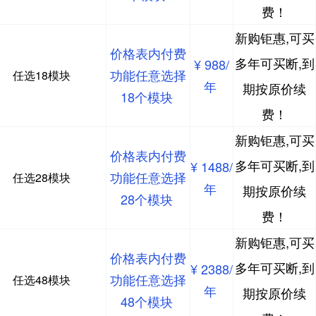
费！
新购钜惠,可买
价格表内付费
多年可买断,到
¥ 988/
功能任意选择
任选18模块
年
期按原价续
18个模块
费！
新购钜惠,可买
价格表内付费
多年可买断,到
¥ 1488/
功能任意选择
任选28模块
年
期按原价续
28个模块
费！
新购钜惠,可买
价格表内付费
多年可买断,到
¥ 2388/
功能任意选择
任选48模块
年
期按原价续
48个模块