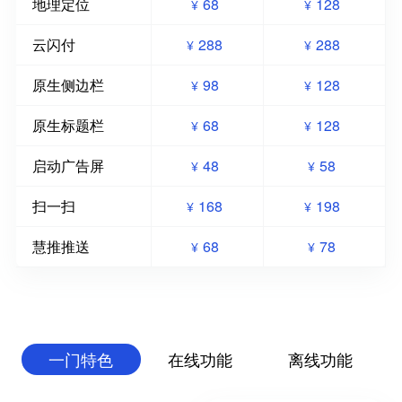
地理定位
68
128
¥
¥
云闪付
288
288
¥
¥
原生侧边栏
98
128
¥
¥
原生标题栏
68
128
¥
¥
启动广告屏
48
58
¥
¥
扫一扫
168
198
¥
¥
慧推推送
68
78
¥
¥
一门特色
在线功能
离线功能