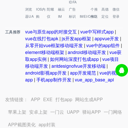
IDFA
浏览
IOS内
陀螺
融云
广告
个推
高德
微信
器UA
购
仪
IM
标识
IMEI/OAID
推送
定位
登录
vue与原生app的对接交互
|
vue中写样式app
|
工具推荐
vue在线打包apk
|
js开发app框架
|
appvue开发
|
从零开始vue框架移动端开发
|
vue中的app组件
|
element移动端框架
|
android移动端开发
|
vue获
取app实例
|
如何网站深度打包成app
|
vue项目
移动端开发
|
antdesignofvue开发移动端
|
android影视app开发
|
app开发规范
|
vue的视频
app
|
手机app制作开发
|
vue_app_base_api
友情链接：
APP
EXE
打包app
网站生成APP
苹果上架
安卓上架
一门云
UAPP
驿站APP
一门网络
APP截图美化
app封装