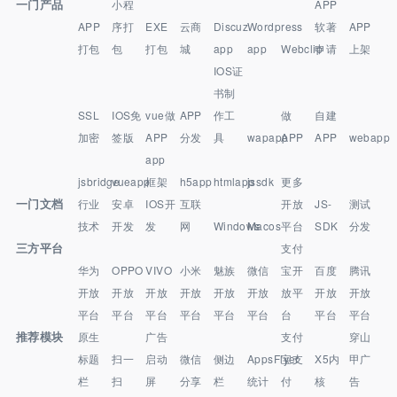
一门产品
小程
APP
APP
序打
EXE
云商
Discuz
Wordpress
软著
APP
打包
包
打包
城
app
app
Webclip
申请
上架
IOS证
书制
SSL
IOS免
vue做
APP
作工
做
自建
加密
签版
APP
分发
具
wapapp
APP
APP
webapp
app
jsbridge
vueapp
框架
h5app
htmlapp
jssdk
更多
一门文档
行业
安卓
IOS开
互联
开放
JS-
测试
技术
开发
发
网
Windows
Macos
平台
SDK
分发
三方平台
支付
华为
OPPO
VIVO
小米
魅族
微信
宝开
百度
腾讯
开放
开放
开放
开放
开放
开放
放平
开放
开放
平台
平台
平台
平台
平台
平台
台
平台
平台
推荐模块
原生
广告
支付
穿山
标题
扫一
启动
微信
侧边
AppsFlyer
宝支
X5内
甲广
栏
扫
屏
分享
栏
统计
付
核
告