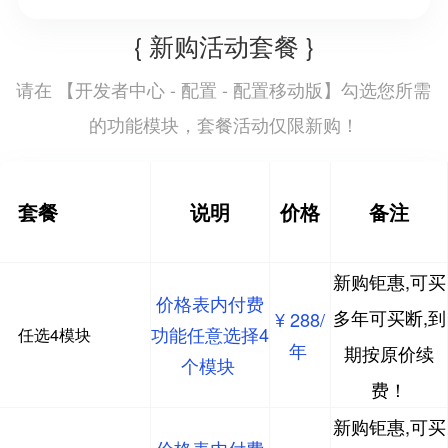
{ 新购活动套餐 }
开发者中心 - 配置 - 配置移动版
请在 【
】勾选您所需
的功能模块，套餐活动仅限新购！
套餐
说明
价格
备注
新购钜惠,可买
价格表内付费
多年可买断,到
¥ 288/
功能任意选择4
任选4模块
年
期按原价续
个模块
费！
新购钜惠,可买