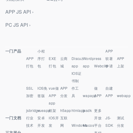
APP JS API ›
PC JS API ›
一门产品
小程
APP
APP
序打
EXE
云商
Discuz
Wordpress
软著
APP
打包
包
打包
城
app
app
Webclip
申请
上架
IOS证
书制
SSL
IOS免
vue做
APP
作工
做
自建
加密
签版
APP
分发
具
wapapp
APP
APP
webapp
app
jsbridge
vueapp
框架
h5app
htmlapp
jssdk
更多
一门文档
行业
安卓
IOS开
互联
开放
JS-
测试
技术
开发
发
网
Windows
Macos
平台
SDK
分发
三方平台
支付