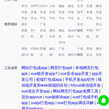
华为
OPPO
VIVO
小米
魅族
微信
宝开
百度
腾讯
开放
开放
开放
开放
开放
开放
放平
开放
开放
平台
平台
平台
平台
平台
平台
台
平台
平台
推荐模块
原生
广告
支付
穿山
标题
扫一
启动
微信
侧边
AppsFlyer
宝支
X5内
甲广
栏
扫
屏
分享
栏
统计
付
核
告
IDFA
浏览
IOS内
陀螺
融云
广告
个推
高德
微信
器UA
购
仪
IM
标识
IMEI/OAID
推送
定位
登录
网站打包成app
|
网页打包apk
|
本地网页打包
工具推荐
apk
|
vue能开发app?
|
vue安卓app开发
|
app开
发公司
|
前端打包成app
|
手机开发app软件
|
移
动端开发和web前端的区别
|
h5vue移动端开发
|
vue混合开发app
|
网站网页打包app免费工具
|
混合appvue
|
vue做移动app
|
vue打包成手机
app
|
vuejs打包app
|
vue打包app调试详解
|
vue
属于webapp