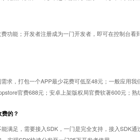
原生收费功能；开发者注册成为一门开发者，即可在控制台
；
？
别需求，打包一个APP最少花费可低至48元；一般应用我
pstore官费688元；安卓上架版权局官费软著600元；
收费的？
能满足，需要接入SDK，一门是完全支持，接入SDK通
接口，实现SDK快速分发至一门25万开发者使用。