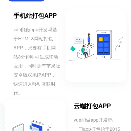
手机站打包APP
vue能做app开发吗基
于HTML&网站打包
APP，只要有手机网
站3分钟即可生成移动
应用，同时拥有苹果版
安卓版双系统APP，
快速进入移动互联时
代。
云端打包APP
vue能做app开发吗，
一门app打包始于2015