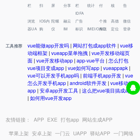
栏
扫
屏
分享
栏
统计
付
核
告
IDFA
浏览
IOS内
陀螺
融云
广告
个推
高德
微信
器UA
购
仪
IM
标识
IMEI/OAID
推送
定位
登录
vue能做app开发吗
|
网站打包成app软件
|
vue移
工具推荐
动端框架
|
vueapp菜单拖拽
|
vue开发移动端页
面
|
vue开发移动app
|
app-vue平台
|
怎么打包
vue项目变成app
|
vue如何写app
|
vueappapk
|
vue可以开发手机app吗
|
前端手机app开发
|
vue
怎么开发手机app
|
android软件开发
|
vue移动端
app
|
安卓app开发工具
|
这么把vue项目搞成app
|
如何用vue开发app
友情链接：
APP
EXE
打包app
网站生成APP
苹果上架
安卓上架
一门云
UAPP
驿站APP
一门网络