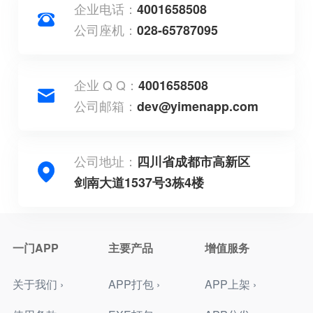
企业电话：
4001658508
公司座机：
028-65787095
企业 Q Q：
4001658508
公司邮箱：
dev@yimenapp.com
公司地址：
四川省成都市高新区
剑南大道1537号3栋4楼
一门APP
主要产品
增值服务
关于我们 ›
APP打包 ›
APP上架 ›