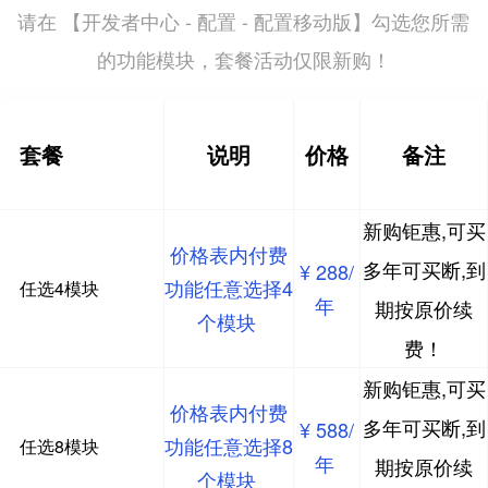
开发者中心 - 配置 - 配置移动版
请在 【
】勾选您所需
的功能模块，套餐活动仅限新购！
套餐
说明
价格
备注
新购钜惠,可买
价格表内付费
多年可买断,到
¥ 288/
功能任意选择4
任选4模块
年
期按原价续
个模块
费！
新购钜惠,可买
价格表内付费
多年可买断,到
¥ 588/
功能任意选择8
任选8模块
年
期按原价续
个模块