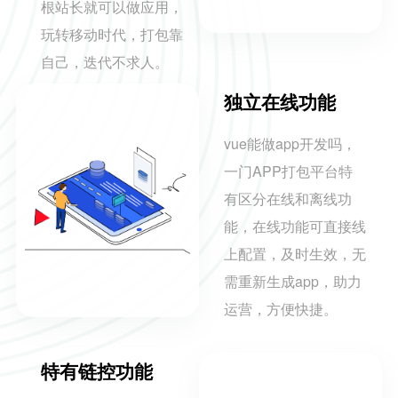
根站长就可以做应用，
玩转移动时代，打包靠
自己，迭代不求人。
独立在线功能
vue能做app开发吗，
一门APP打包平台特
有区分在线和离线功
能，在线功能可直接线
上配置，及时生效，无
需重新生成app，助力
运营，方便快捷。
特有链控功能