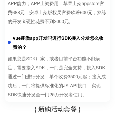
APP能力；APP上架费用：苹果上架appstore官
费688元；安卓上架版权局官费软著600元；熟练
的开发者硬性花费不到2000元。
vue能做app开发吗进行SDK接入分发怎么收
费的？
如果您是SDK厂家，或者目前平台功能不能满
足，需要接入SDK，一门是完全支持，接入SDK
通过一门进行分发，单个收费3500元起；接入成
功后，一门将提供标准化的JS-API接口，实现
SDK快速分发至一门25万开发者使用。
{ 新购活动套餐 }