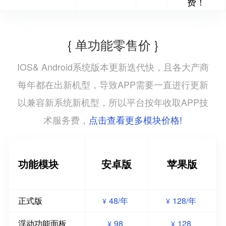
费！
{ 单功能零售价 }
IOS& Android系统版本更新迭代快，且各大产商
每年都在出新机型，导致APP需要一直进行更新
以兼容新系统新机型，所以平台按年收取APP技
点击查看更多模块价格!
术服务费，
功能模块
安卓版
苹果版
正式版
48/年
128/年
¥
¥
浮动功能面板
98
128
¥
¥