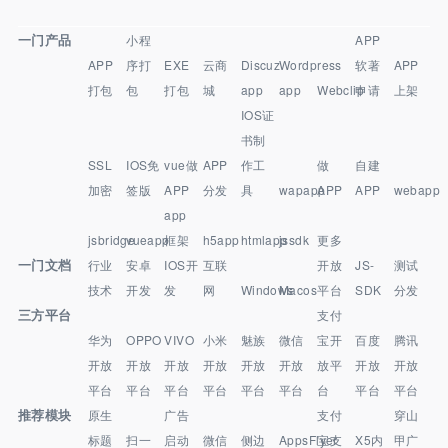
一门产品
小程
APP
APP
序打
EXE
云商
Discuz
Wordpress
软著
APP
打包
包
打包
城
app
app
Webclip
申请
上架
IOS证
书制
SSL
IOS免
vue做
APP
作工
做
自建
加密
签版
APP
分发
具
wapapp
APP
APP
webapp
app
jsbridge
vueapp
框架
h5app
htmlapp
jssdk
更多
一门文档
行业
安卓
IOS开
互联
开放
JS-
测试
技术
开发
发
网
Windows
Macos
平台
SDK
分发
三方平台
支付
华为
OPPO
VIVO
小米
魅族
微信
宝开
百度
腾讯
开放
开放
开放
开放
开放
开放
放平
开放
开放
平台
平台
平台
平台
平台
平台
台
平台
平台
推荐模块
原生
广告
支付
穿山
标题
扫一
启动
微信
侧边
AppsFlyer
宝支
X5内
甲广