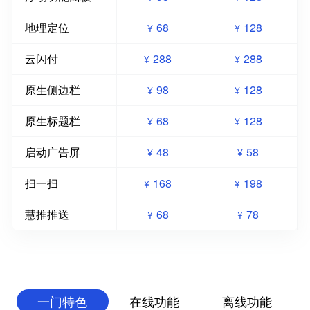
地理定位
68
128
¥
¥
云闪付
288
288
¥
¥
原生侧边栏
98
128
¥
¥
原生标题栏
68
128
¥
¥
启动广告屏
48
58
¥
¥
扫一扫
168
198
¥
¥
慧推推送
68
78
¥
¥
一门特色
在线功能
离线功能