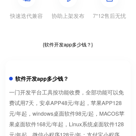
快速迭代兼容
协助上架发布
7*12售后无忧
{软件开发app多少钱？}
软件开发app多少钱？
一门开发平台工具按功能收费，全部功能可以免
费试用7天，安卓APP48元/年起，苹果APP128
元/年起，windows桌面软件98元/起，MACOS苹
果桌面软件168元/年起，Linux系统桌面软件128
元/年起，微信小程序128元/年；支付宝小程序