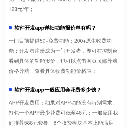
128元/年；
软件开发app详细功能报价单有吗？
一门目前提供50+免费功能；200+原生收费功
能；开发者注册成为一门开发者，即可在控制台
看到具体的功能报价，也可以点击网页顶部导航
价格导航，查看具体收费功能价格表；
软件开发app一般应用会花费多少钱？
APP开发费用：如果对APP功能没有特别需求，
打包一个APP最少花费可低至48元；一般应用我
们推荐588元套餐，8个收费模块基本上能满足