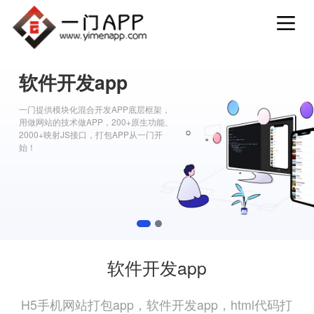
软件开发app
一门提供模块化混合开发APP底层框架，
用做网站的技术做APP，200+原生功能、
2000+映射JS接口，打包APP从一门开
始！
1
2
软件开发app
H5手机网站打包app，软件开发app，html代码打