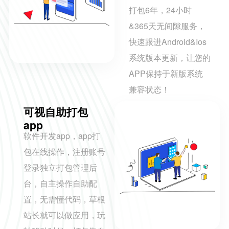
打包6年，24小时
&365天无间隙服务，
快速跟进Android&Ios
系统版本更新，让您的
APP保持于新版系统
兼容状态！
可视自助打包
app
软件开发app，app打
包在线操作，注册账号
登录独立打包管理后
台，自主操作自助配
置，无需懂代码，草根
站长就可以做应用，玩