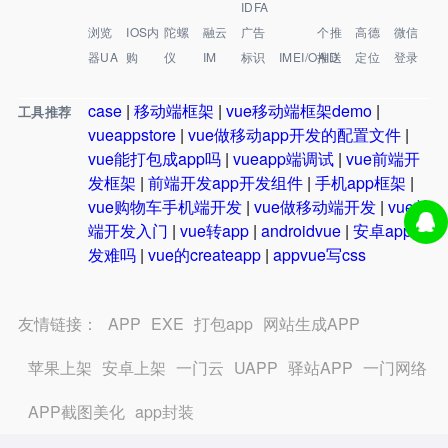
IDFA
浏览
IOS内
陀螺
融云
广告
个推
高德
微信
器UA
购
仪
IM
标识
IMEI/OAID
推送
定位
登录
case
|
移动端框架
|
vue移动端框架demo
|
工具推荐
vueappstore
|
vue做移动app开发的配置文件
|
vue能打包成app吗
|
vueapp端调试
|
vue前端开
发框架
|
前端开发app开发组件
|
手机app框架
|
vue购物车手机端开发
|
vue做移动端开发
|
vue前
端开发入门
|
vue转app
|
androidvue
|
安卓app开
发难吗
|
vue的createapp
|
appvue写css
友情链接：
APP
EXE
打包app
网站生成APP
苹果上架
安卓上架
一门云
UAPP
驿站APP
一门网络
APP截图美化
app封装