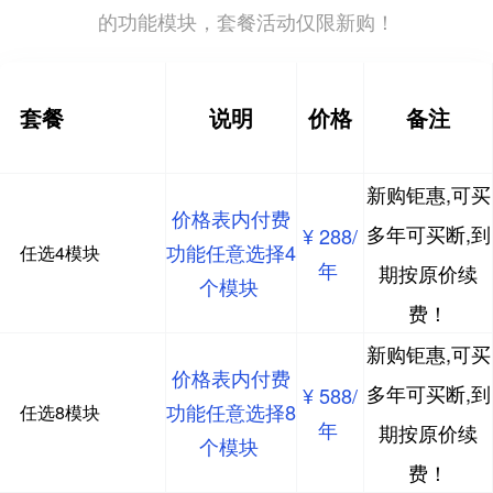
的功能模块，套餐活动仅限新购！
套餐
说明
价格
备注
新购钜惠,可买
价格表内付费
多年可买断,到
¥ 288/
功能任意选择4
任选4模块
年
期按原价续
个模块
费！
新购钜惠,可买
价格表内付费
多年可买断,到
¥ 588/
功能任意选择8
任选8模块
年
期按原价续
个模块
费！