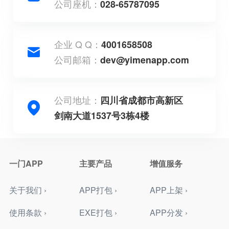
公司座机：
028-65787095
企业 Q Q：
4001658508
公司邮箱：
dev@yimenapp.com
公司地址：
四川省成都市高新区
剑南大道1537号3栋4楼
一门APP
主要产品
增值服务
关于我们 ›
APP打包 ›
APP上架 ›
使用条款 ›
EXE打包 ›
APP分发 ›