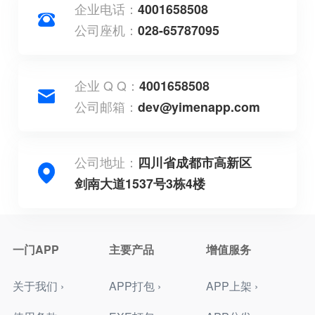
企业电话：
4001658508
公司座机：
028-65787095
企业 Q Q：
4001658508
公司邮箱：
dev@yimenapp.com
公司地址：
四川省成都市高新区
剑南大道1537号3栋4楼
一门APP
主要产品
增值服务
关于我们 ›
APP打包 ›
APP上架 ›