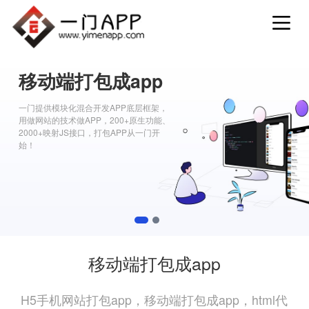
移动端打包成app
一门提供模块化混合开发APP底层框架，
用做网站的技术做APP，200+原生功能、
2000+映射JS接口，打包APP从一门开
始！
1
2
移动端打包成app
H5手机网站打包app，移动端打包成app，html代