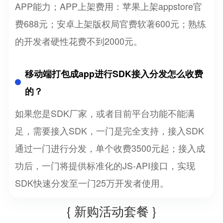
APP能力；APP上架费用：苹果上架appstore官
费688元；安卓上架版权局官费软著600元；熟练
的开发者硬性花费不到2000元。
移动端打包成app进行SDK接入分发怎么收费
的？
如果您是SDK厂家，或者目前平台功能不能满
足，需要接入SDK，一门是完全支持，接入SDK
通过一门进行分发，单个收费3500元起；接入成
功后，一门将提供标准化的JS-API接口，实现
SDK快速分发至一门25万开发者使用。
{ 新购活动套餐 }