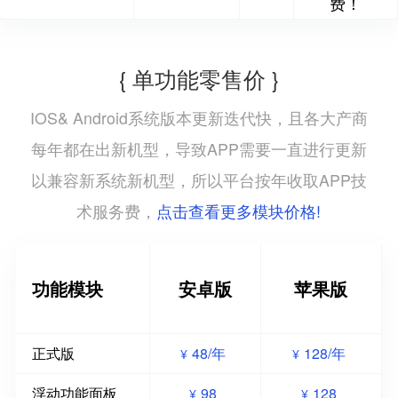
费！
{ 单功能零售价 }
IOS& Android系统版本更新迭代快，且各大产商
每年都在出新机型，导致APP需要一直进行更新
以兼容新系统新机型，所以平台按年收取APP技
点击查看更多模块价格!
术服务费，
功能模块
安卓版
苹果版
正式版
48/年
128/年
¥
¥
浮动功能面板
98
128
¥
¥