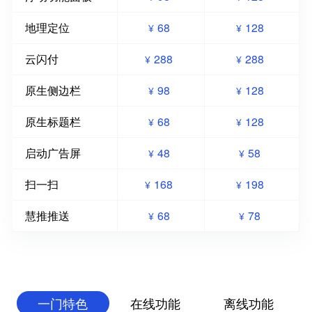
地理定位
68
128
¥
¥
云闪付
288
288
¥
¥
原生侧边栏
98
128
¥
¥
原生标题栏
68
128
¥
¥
启动广告屏
48
58
¥
¥
扫一扫
168
198
¥
¥
慧推推送
68
78
¥
¥
一门特色
在线功能
离线功能