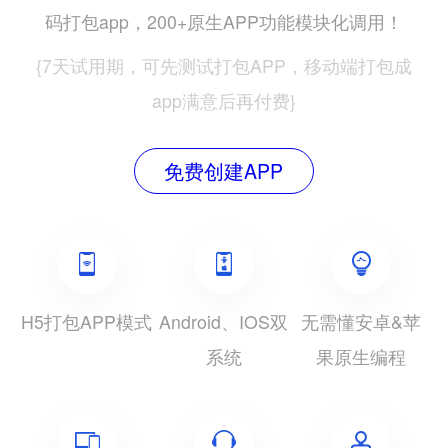
码打包app，200+原生APP功能模块化调用！
{7天试用期，可先测试打包APP，移动端打包成
app满意后再付费}
免费创建APP
H5打包APP模式
Android、IOS双
无需懂安卓&苹
系统
果原生编程