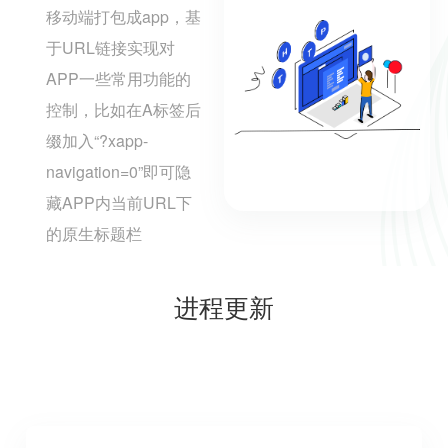
移动端打包成app，基
于URL链接实现对
APP一些常用功能的
控制，比如在A标签后
缀加入“?xapp-
navigation=0”即可隐
藏APP内当前URL下
的原生标题栏
进程更新