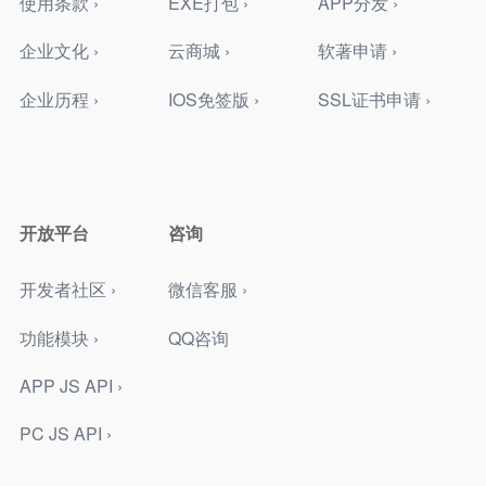
使用条款 ›
EXE打包 ›
APP分发 ›
企业文化 ›
云商城 ›
软著申请 ›
企业历程 ›
IOS免签版 ›
SSL证书申请 ›
开放平台
咨询
开发者社区 ›
微信客服 ›
功能模块 ›
QQ咨询
APP JS API ›
PC JS API ›