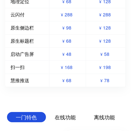
地理定位
68
128
¥
¥
云闪付
288
288
¥
¥
原生侧边栏
98
128
¥
¥
原生标题栏
68
128
¥
¥
启动广告屏
48
58
¥
¥
扫一扫
168
198
¥
¥
慧推推送
68
78
¥
¥
一门特色
在线功能
离线功能