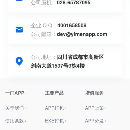
公司座机：
028-65787095
企业 Q Q：
4001658508
公司邮箱：
dev@yimenapp.com
公司地址：
四川省成都市高新区
剑南大道1537号3栋4楼
一门APP
主要产品
增值服务
关于我们 ›
APP打包 ›
APP上架 ›
使用条款 ›
EXE打包 ›
APP分发 ›