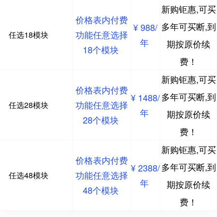
新购钜惠,可买
价格表内付费
多年可买断,到
¥ 988/
功能任意选择
任选18模块
年
期按原价续
18个模块
费！
新购钜惠,可买
价格表内付费
多年可买断,到
¥ 1488/
功能任意选择
任选28模块
年
期按原价续
28个模块
费！
新购钜惠,可买
价格表内付费
多年可买断,到
¥ 2388/
功能任意选择
任选48模块
年
期按原价续
48个模块
费！