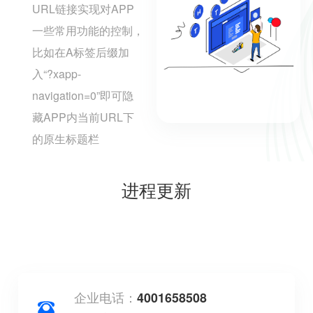
URL链接实现对APP
一些常用功能的控制，
比如在A标签后缀加
入“?xapp-
navigation=0”即可隐
藏APP内当前URL下
的原生标题栏
进程更新
企业电话：
4001658508