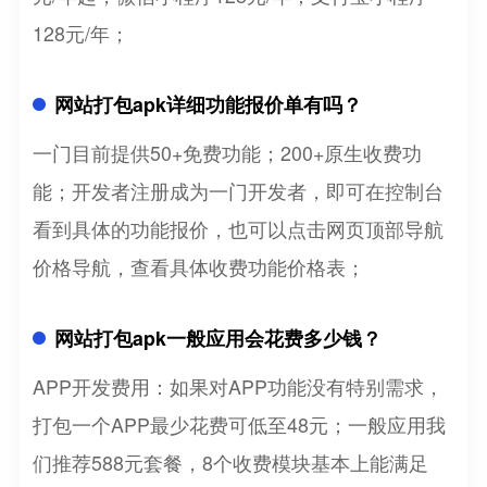
128元/年；
网站打包apk详细功能报价单有吗？
一门目前提供50+免费功能；200+原生收费功
能；开发者注册成为一门开发者，即可在控制台
看到具体的功能报价，也可以点击网页顶部导航
价格导航，查看具体收费功能价格表；
网站打包apk一般应用会花费多少钱？
APP开发费用：如果对APP功能没有特别需求，
打包一个APP最少花费可低至48元；一般应用我
们推荐588元套餐，8个收费模块基本上能满足