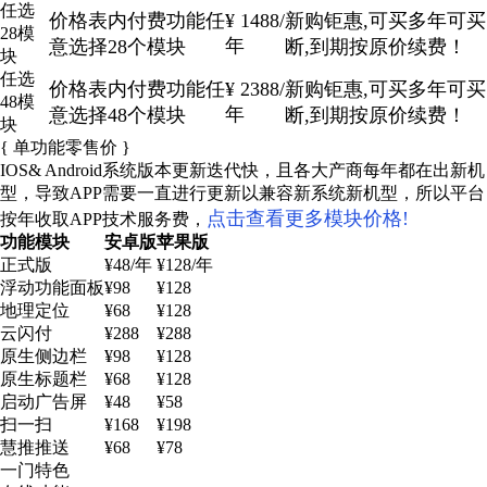
任选
价格表内付费功能任
¥ 1488/
新购钜惠,可买多年可买
28模
年
意选择28个模块
断,到期按原价续费！
块
任选
价格表内付费功能任
¥ 2388/
新购钜惠,可买多年可买
48模
年
意选择48个模块
断,到期按原价续费！
块
{ 单功能零售价 }
IOS& Android系统版本更新迭代快，且各大产商每年都在出新机
型，导致APP需要一直进行更新以兼容新系统新机型，所以平台
点击查看更多模块价格!
按年收取APP技术服务费，
功能模块
安卓版
苹果版
正式版
¥
48/年
¥
128/年
浮动功能面板
¥
98
¥
128
地理定位
¥
68
¥
128
云闪付
¥
288
¥
288
原生侧边栏
¥
98
¥
128
原生标题栏
¥
68
¥
128
启动广告屏
¥
48
¥
58
扫一扫
¥
168
¥
198
慧推推送
¥
68
¥
78
一门特色