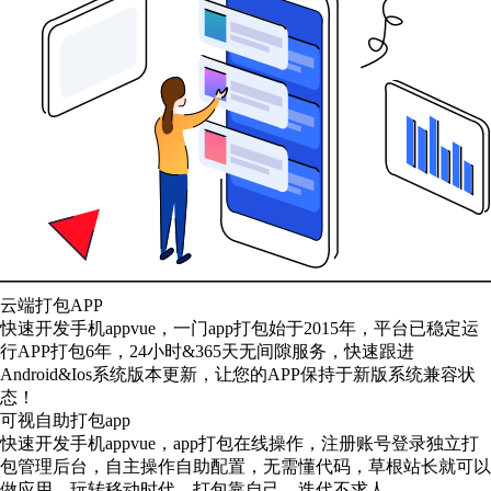
云端打包APP
快速开发手机appvue，一门app打包始于2015年，平台已稳定运
行APP打包6年，24小时&365天无间隙服务，快速跟进
Android&Ios系统版本更新，让您的APP保持于新版系统兼容状
态！
可视自助打包app
快速开发手机appvue，app打包在线操作，注册账号登录独立打
包管理后台，自主操作自助配置，无需懂代码，草根站长就可以
做应用，玩转移动时代，打包靠自己，迭代不求人。