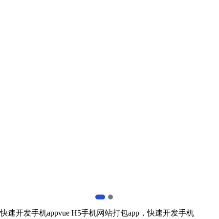
1
2
快速开发手机appvue
快速开发手机appvue
H5手机网站打包app，快速开发手机