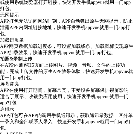
或使用系统浏览器打开链接，快速开发手机appvue就用一门app
打包。
无网提示
APP打包无法访问网站时刻，APP自动弹出原生无网提示，防止
泄露APP内网址链接地址，快速开发手机appvue就用一门app打
包。
加载进度条
APP网页数据加载进度条，可设置加载线条、加载图标实现原生
APP加载效果，快速开发手机appvue就用一门app打包。
拍照&录制上传
在APP内兼容H5页面上传图片、视频、音频、文件的上传功
能，完成上传文件的原生APP效果体验，快速开发手机appvue就
用一门app打包。
屏幕常亮
APP在使用打开期间，屏幕常亮，不受设备屏幕保护锁屏影响，
适合于展示、收银类应用使用，快速开发手机appvue就用一门
app打包。
通讯录
APP打包可在APP内调用手机通讯录，获取通讯录数据，区分单
一录入和全部联系人录入，快速开发手机appvue就用一门app打
包。