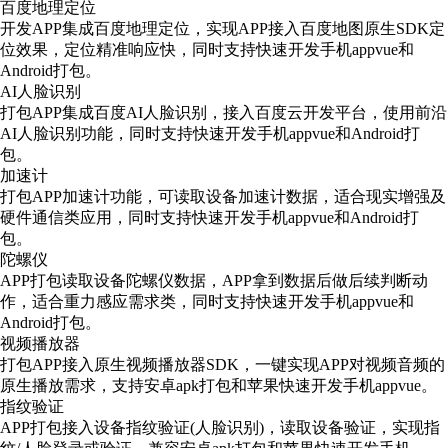
百度地理定位
开发APP集成百度地理定位，实现APP接入百度地图原生SDK定
位效果，定位精准响应快，同时支持快速开发手机appvue和
Android打包。
AI人脸识别
打包APP集成百度AI人脸识别，接入百度云开发平台，使用前沿
AI人脸识别功能，同时支持快速开发手机appvue和Android打
包。
加速计
打包APP加速计功能，可读取设备加速计数据，适合现实增强及
硬件通信类应用，同时支持快速开发手机appvue和Android打
包。
陀螺仪
APP打包读取设备陀螺仪数据，APP拿到数据后做后续判断动
作，适合重力感应需求类，同时支持快速开发手机appvue和
Android打包。
视频播放器
打包APP接入原生视频播放器SDK，一键实现APP对视频音频的
原生播放需求，支持安卓apk打包和苹果快速开发手机appvue。
指纹验证
APP打包接入设备指纹验证(人脸识别)，读取设备验证，实现指