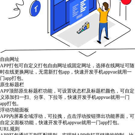
自由网址
APP打包可自定义打包自由网址或固定网址，选择在线网址可随
时在线更换网址，无需新打包app，快速开发手机appvue就用一
门app打包。
原生标题栏
APP顶部原生标题栏功能，可设置状态栏及标题栏颜色，可自定
义添加扫一扫、分享、下拉等，快速开发手机appvue就用一门
app打包。
浮动功能面板
APP内屏幕全域浮动，可拉拽，点击浮动按钮弹出功能界面，可
自定义面板功能，快速开发手机appvue就用一门app打包。
URL规则