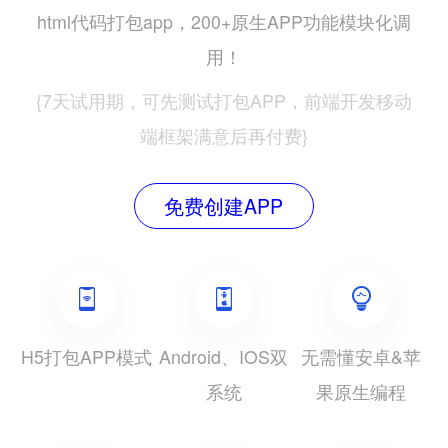
html代码打包app，200+原生APP功能模块化调
用！
{7天试用期，可先测试打包APP，前端开发移动
端框架满意后再付费}
免费创建APP
H5打包APP模式
Android、IOS双
无需懂安卓&苹
系统
果原生编程