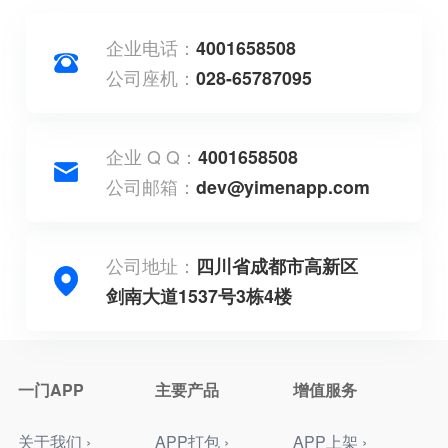
企业电话：
4001658508
公司座机：
028-65787095
企业 Q Q：
4001658508
公司邮箱：
dev@yimenapp.com
公司地址：
四川省成都市高新区
剑南大道1537号3栋4楼
一门APP
主要产品
增值服务
关于我们 ›
APP打包 ›
APP上架 ›