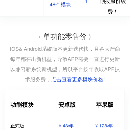
期按原价续
48个模块
费！
{ 单功能零售价 }
IOS& Android系统版本更新迭代快，且各大产商
每年都在出新机型，导致APP需要一直进行更新
以兼容新系统新机型，所以平台按年收取APP技
点击查看更多模块价格!
术服务费，
功能模块
安卓版
苹果版
正式版
48/年
128/年
¥
¥