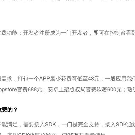
原生收费功能；开发者注册成为一门开发者，即可在控制台
；
？
别需求，打包一个APP最少花费可低至48元；一般应用我
pstore官费688元；安卓上架版权局官费软著600元；
收费的？
能满足，需要接入SDK，一门是完全支持，接入SDK通
接口，实现SDK快速分发至一门25万开发者使用。