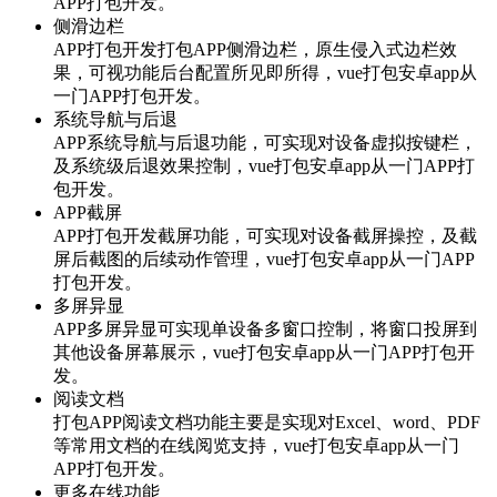
APP打包开发。
侧滑边栏
APP打包开发打包APP侧滑边栏，原生侵入式边栏效
果，可视功能后台配置所见即所得，vue打包安卓app从
一门APP打包开发。
系统导航与后退
APP系统导航与后退功能，可实现对设备虚拟按键栏，
及系统级后退效果控制，vue打包安卓app从一门APP打
包开发。
APP截屏
APP打包开发截屏功能，可实现对设备截屏操控，及截
屏后截图的后续动作管理，vue打包安卓app从一门APP
打包开发。
多屏异显
APP多屏异显可实现单设备多窗口控制，将窗口投屏到
其他设备屏幕展示，vue打包安卓app从一门APP打包开
发。
阅读文档
打包APP阅读文档功能主要是实现对Excel、word、PDF
等常用文档的在线阅览支持，vue打包安卓app从一门
APP打包开发。
更多在线功能