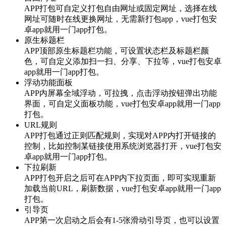
APP打包可自定义打包自由网址或固定网址，选择在线
网址可随时在线更换网址，无需新打包app，vue打包安
卓app就用一门app打包。
原生标题栏
APP顶部原生标题栏功能，可设置状态栏及标题栏颜
色，可自定义添加扫一扫、分享、下拉等，vue打包安卓
app就用一门app打包。
浮动功能面板
APP内屏幕全域浮动，可拉拽，点击浮动按钮弹出功能
界面，可自定义面板功能，vue打包安卓app就用一门app
打包。
URL规则
APP打包通过正则匹配规则，实现对APP内打开链接的
控制，比如控制某链接使用系统浏览器打开，vue打包安
卓app就用一门app打包。
下拉刷新
APP打包开启之后可在APP内下拉页面，即可实现重新
加载当前URL，刷新数据，vue打包安卓app就用一门app
打包。
引导页
APP第一次启动之后会有1-5张滑动引导页，也可以设置