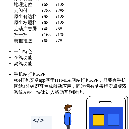
地理定位
¥
68
¥
128
云闪付
¥
288
¥
288
原生侧边栏
¥
98
¥
128
原生标题栏
¥
68
¥
128
启动广告屏
¥
48
¥
58
扫一扫
¥
168
¥
198
慧推推送
¥
68
¥
78
一门特色
在线功能
离线功能
手机站打包APP
vue打包安卓app基于HTML&网站打包APP，只要有手机
网站3分钟即可生成移动应用，同时拥有苹果版安卓版双
系统APP，快速进入移动互联时代。