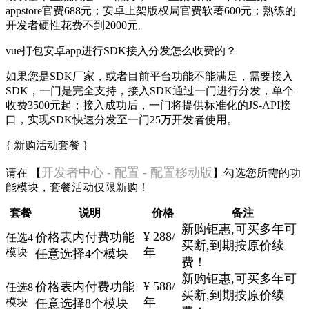
appstore官费688元；安卓上架版权局官费软著600元；熟练的
开发者硬性花费不到2000元。
vue打包安卓app进行SDK接入分发怎么收费的？
如果您是SDK厂家，或者目前平台功能不能满足，需要接入
SDK，一门是完全支持，接入SDK通过一门进行分发，单个
收费3500元起；接入成功后，一门将提供标准化的JS-API接
口，实现SDK快速分发至一门25万开发者使用。
{ 新购活动套餐 }
开发者中心 - 配置 - 配置移动版
请在 【
】勾选您所需的功
能模块，套餐活动仅限新购！
套餐
说明
价格
备注
新购钜惠,可买多年可
¥ 288/
价格表内付费功能
任选4
买断,到期按原价续
年
模块
任意选择4个模块
费！
新购钜惠,可买多年可
¥ 588/
价格表内付费功能
任选8
买断,到期按原价续
年
模块
任意选择8个模块