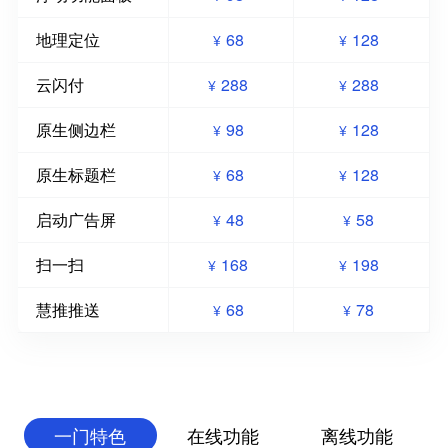
地理定位
68
128
¥
¥
云闪付
288
288
¥
¥
原生侧边栏
98
128
¥
¥
原生标题栏
68
128
¥
¥
启动广告屏
48
58
¥
¥
扫一扫
168
198
¥
¥
慧推推送
68
78
¥
¥
一门特色
在线功能
离线功能