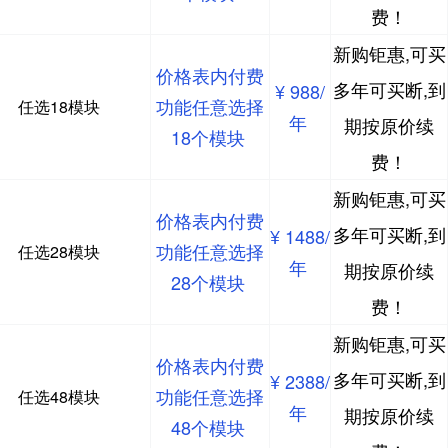
费！
新购钜惠,可买
价格表内付费
多年可买断,到
¥ 988/
功能任意选择
任选18模块
年
期按原价续
18个模块
费！
新购钜惠,可买
价格表内付费
多年可买断,到
¥ 1488/
功能任意选择
任选28模块
年
期按原价续
28个模块
费！
新购钜惠,可买
价格表内付费
多年可买断,到
¥ 2388/
功能任意选择
任选48模块
年
期按原价续
48个模块