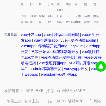
栏
扫
屏
分享
栏
统计
付
核
告
IDFA
浏览
IOS内
陀螺
融云
广告
个推
高德
微信
器UA
购
仪
IM
标识
IMEI/OAID
推送
定位
登录
vue开发app
|
vue可以做app前端吗
|
vue原生开
工具推荐
发app
|
vue可以做app
|
vue开发移动端appim
|
vue#app
|
移动端开发用angularjsvue
|
vuedapp
开发
|
从零开始vue框架移动端开发
|
vue项目打
包apk文件
|
vue移动端开发框架比较
|
vue开发移
动端框架
|
vue发现页面app
|
vue可以开发app
吗?
|
android移动端开发
|
vue做app开发
|
vue属
于webapp
|
webstormvue打包app
友情链接：
APP
EXE
打包app
网站生成APP
苹果上架
安卓上架
一门云
UAPP
驿站APP
一门网络