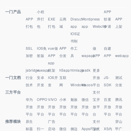
一门产品
小程
APP
APP
序打
EXE
云商
Discuz
Wordpress
软著
APP
打包
包
打包
城
app
app
Webclip
申请
上架
IOS证
书制
SSL
IOS免
vue做
APP
作工
做
自建
加密
签版
APP
分发
具
wapapp
APP
APP
webapp
app
jsbridge
vueapp
框架
h5app
htmlapp
jssdk
更多
一门文档
行业
安卓
IOS开
互联
开放
JS-
测试
技术
开发
发
网
Windows
Macos
平台
SDK
分发
三方平台
支付
华为
OPPO
VIVO
小米
魅族
微信
宝开
百度
腾讯
开放
开放
开放
开放
开放
开放
放平
开放
开放
平台
平台
平台
平台
平台
平台
台
平台
平台
推荐模块
原生
广告
支付
穿山
标题
扫一
启动
微信
侧边
AppsFlyer
宝支
X5内
甲广