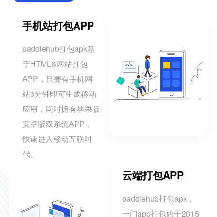
手机站打包APP
paddlehub打包apk基
于HTML&网站打包
APP，只要有手机网
站3分钟即可生成移动
应用，同时拥有苹果版
安卓版双系统APP，
快速进入移动互联时
代。
云端打包APP
paddlehub打包apk，
一门app打包始于2015