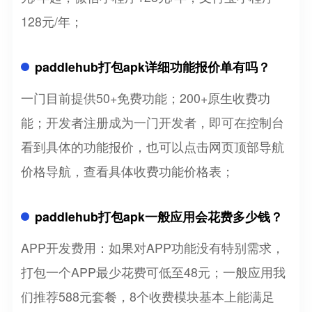
128元/年；
paddlehub打包apk详细功能报价单有吗？
一门目前提供50+免费功能；200+原生收费功
能；开发者注册成为一门开发者，即可在控制台
看到具体的功能报价，也可以点击网页顶部导航
价格导航，查看具体收费功能价格表；
paddlehub打包apk一般应用会花费多少钱？
APP开发费用：如果对APP功能没有特别需求，
打包一个APP最少花费可低至48元；一般应用我
们推荐588元套餐，8个收费模块基本上能满足